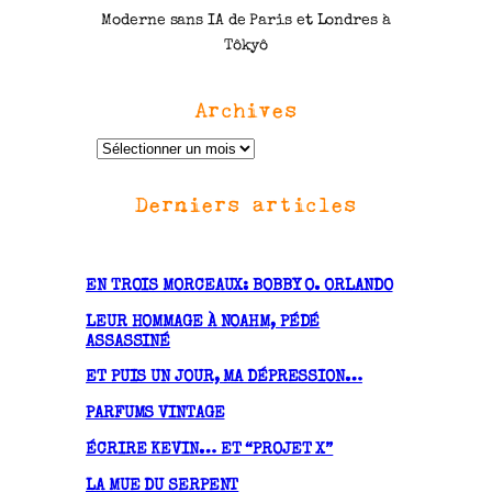
Moderne sans IA de Paris et Londres à
Tôkyô
Archives
A
r
Derniers articles
c
h
i
v
EN TROIS MORCEAUX: BOBBY O. ORLANDO
e
LEUR HOMMAGE À NOAHM, PÉDÉ
s
ASSASSINÉ
ET PUIS UN JOUR, MA DÉPRESSION…
PARFUMS VINTAGE
ÉCRIRE KEVIN… ET “PROJET X”
LA MUE DU SERPENT