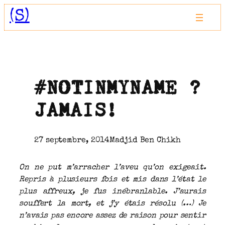
Aller
(S)
au
contenu
#NOTINMYNAME ?
JAMAIS!
27 septembre, 2014
Madjid Ben Chikh
On ne put m’arracher l’aveu qu’on exigeait.
Repris à plusieurs fois et mis dans l’état le
plus affreux, je fus inébranlable. J’aurais
souffert la mort, et j’y étais résolu (…) Je
n’avais pas encore assez de raison pour sentir