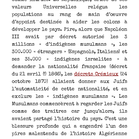
comme intrues. La République, armée de ses
valeurs Universelles relégua les
populations au rang de main d’oeuvre
d’appoint destinée à aider les colons à
développer le pays. Pire, alors que Napoléon
III avait par décret autorisé les 3
millions « d’indigènes musulmans », les
300.000 « étrangers » (Espagnols, Italiens) et
ses 35.000 « indigènes israelites » à
demander la nationalité française (décret
du 21 avril (!) 1866), les
décrets Crémieux
(24
octobre 1870) allaient donner aux Juifs
l’automaticité de cette nationalité, et en
exclure les « indigènes musulmans ». Les
Musulmans commencèrent à regarder les Juifs
comme des traîtres car jusqu’alors, ils
avaient partagé l’histoire du pays. C’est une
blessure profonde qui a engendré l’un des
pires malentendu de l’histoire Algérienne