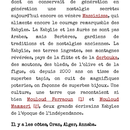
dont on conservait de génération en
génération une nostalgie secrète:
aujourd’hui encore on vénère
Massinissa
, qui
alimente encore le courage remarquable des
Kabyles. La Kabylie et les Aurès ne sont pas
Arabes, mais Berbères, gardiens de
traditions et de nostalgies anciennes. La
Kabylie, ses terres ingrates, ses montagnes
révérées, pays de la flûte et de la
derbouka
,
des moutons, des bleds, de l’olive et de la
figue, où depuis 2000 ans on tisse de
superbes tapis, on cuit de magnifiques
poteries, on façonne de superbes bijoux. Une
culture, une terre que racontaient si
bien
Mouloud Ferraoun
[1]
et
Mouloud
Mammeri
[2]
, deux grands écrivains Kabyles
de l’époque de l’indépendance.
Il y a les côtes, Oran, Alger, Annaba.