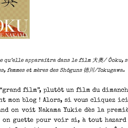
qu’elle apparaîtra dans le film 大奥/ Ôoku, su
es, femmes et mères des Shôguns 徳川/Tokugawa.
n “grand film”, plutôt un film du dimanch
nt mon blog ! Alors, si vous cliquez ici
and on voit Nakama Yukie dès la premiè
 on guette pour voir si, à tout hazard