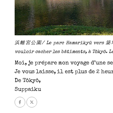
浜離宮公園/ Le parc Hamarikyû vers 築地/ Ts
vouloir cacher les bâtiments, à Tôkyô. L
Moi, je prépare mon voyage d’une s
Je vous laisse, il est plus de 2 heu
De Tôkyô,
Suppaiku