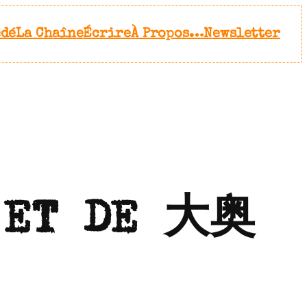
édé
La Chaîne
Écrire
À Propos…
Newsletter
 ET DE 大奥