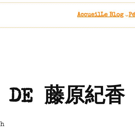
Accueil
Le Blog
P
UR DE 藤原紀香
kh