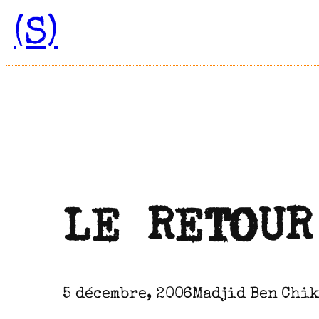
Aller
(S)
au
contenu
LE RETO
5 décembre, 2006
Madjid Ben Chi