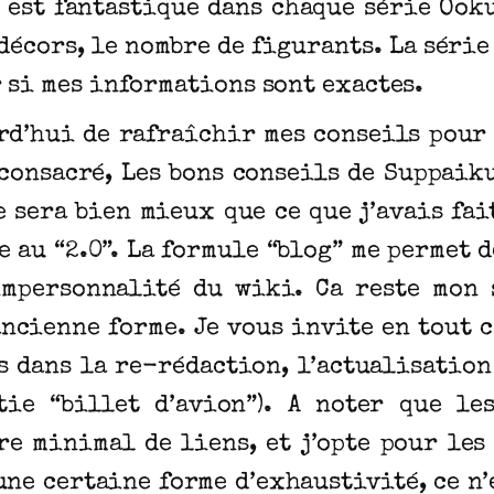
 est fantastique dans chaque série Ôoku,
s décors, le nombre de figurants. La séri
 si mes informations sont exactes.
ourd’hui de rafraîchir mes conseils pour
 consacré, Les bons conseils de Suppai
e sera bien mieux que ce que j’avais fait
re au “2.0”. La formule “blog” me permet 
impersonnalité du wiki. Ca reste mon s
ncienne forme. Je vous invite en tout c
s dans la re-rédaction, l’actualisation
tie “billet d’avion”). A noter que le
re minimal de liens, et j’opte pour les
une certaine forme d’exhaustivité, ce n’e