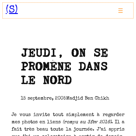
Aller
(S)
au
contenu
JEUDI, ON SE
PROMÈNE DANS
LE NORD
15 septembre, 2005
Madjid Ben Chikh
Je vous invite tout simplement à regarder
mes photos en liens
(rompu au 3fev 2016)
. Il a
fait très beau toute la journée. J’ai appris