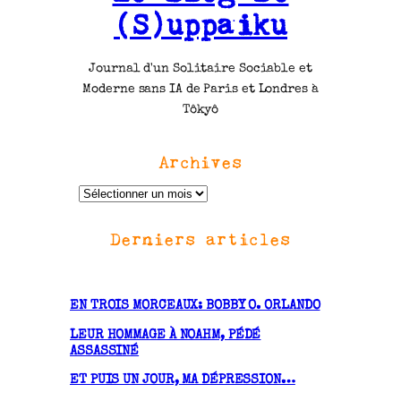
(S)uppaiku
Journal d'un Solitaire Sociable et
Moderne sans IA de Paris et Londres à
Tôkyô
Archives
A
r
Derniers articles
c
h
i
v
EN TROIS MORCEAUX: BOBBY O. ORLANDO
e
LEUR HOMMAGE À NOAHM, PÉDÉ
s
ASSASSINÉ
ET PUIS UN JOUR, MA DÉPRESSION…