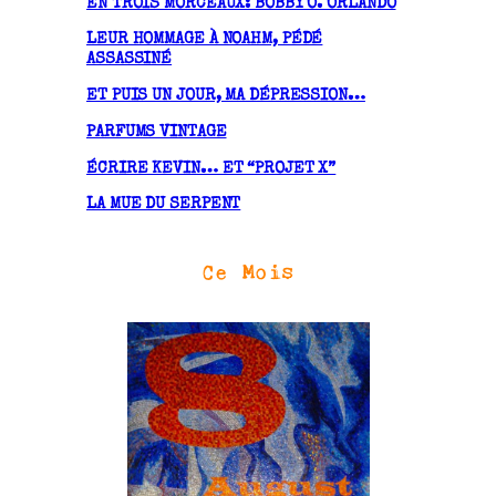
EN TROIS MORCEAUX: BOBBY O. ORLANDO
e
LEUR HOMMAGE À NOAHM, PÉDÉ
s
ASSASSINÉ
ET PUIS UN JOUR, MA DÉPRESSION…
PARFUMS VINTAGE
ÉCRIRE KEVIN… ET “PROJET X”
LA MUE DU SERPENT
Ce Mois