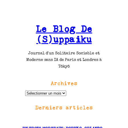
Le Blog De
(S)uppaiku
Journal d'un Solitaire Sociable et
Moderne sans IA de Paris et Londres à
Tôkyô
Archives
A
r
Derniers articles
c
h
i
v