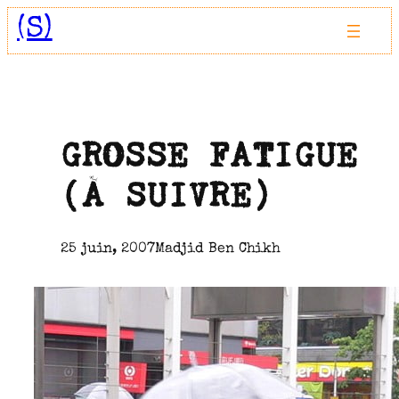
Aller
(S)
au
contenu
GROSSE FATIGUE
(À SUIVRE)
25 juin, 2007
Madjid Ben Chikh