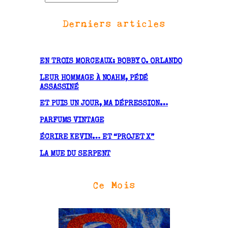
r
Derniers articles
c
h
i
v
EN TROIS MORCEAUX: BOBBY O. ORLANDO
e
LEUR HOMMAGE À NOAHM, PÉDÉ
s
ASSASSINÉ
ET PUIS UN JOUR, MA DÉPRESSION…
PARFUMS VINTAGE
ÉCRIRE KEVIN… ET “PROJET X”
LA MUE DU SERPENT
Ce Mois