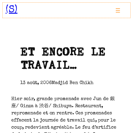
Aller
(S)
au
contenu
ET ENCORE LE
TRAVAIL…
13 août, 2006
Madjid Ben Chikh
Hier soir, grande promenade avec Jun de 銀
座/ Ginza à 渋谷/ Shibuya. Restaurant,
repromenade et on rentre. Ces promenades
effacent la journée de travail qui, pour le
coup, redevient agréable. Le feu d’artifice