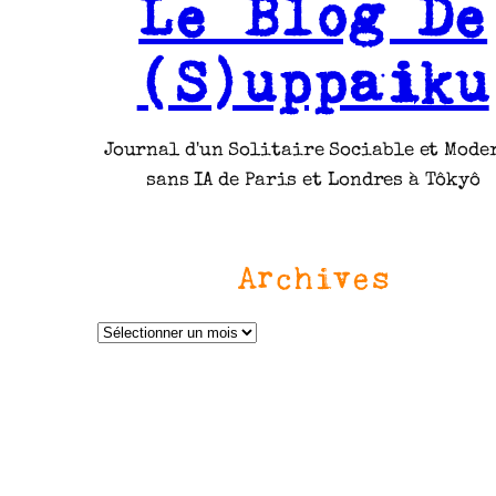
Le Blog De
(S)uppaiku
Journal d'un Solitaire Sociable et Mode
sans IA de Paris et Londres à Tôkyô
Archives
A
r
c
h
i