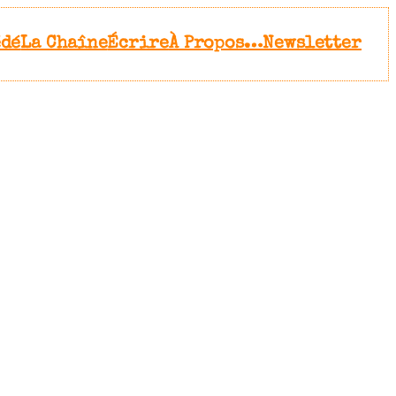
édé
La Chaîne
Écrire
À Propos…
Newsletter