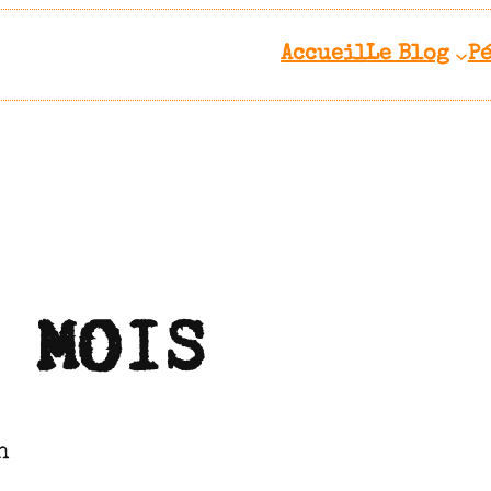
Accueil
Le Blog
P
 MOIS
h