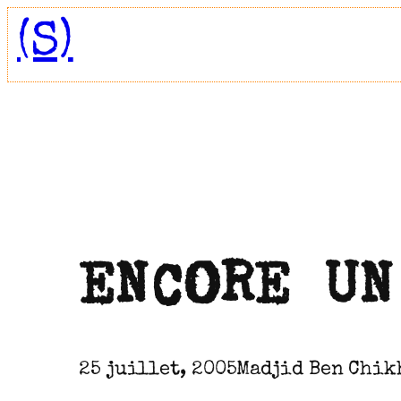
Aller
(S)
au
contenu
ENCORE UN
25 juillet, 2005
Madjid Ben Chik