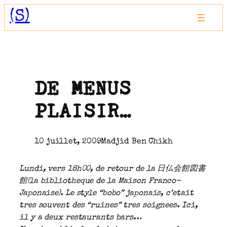
Aller
(S)
au
contenu
DE MENUS
PLAISIR…
10 juillet, 2009
Madjid Ben Chikh
Lundi, vers 18h00, de retour de la 日仏会館図書
館(la bibliotheque de la Maison Franco-
Japonaise). Le style “bobo” japonais, c’etait
tres souvent des “ruines” tres soignees. Ici,
il y a deux restaurants bars…