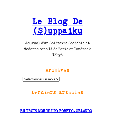
Le Blog De
(S)uppaiku
Journal d'un Solitaire Sociable et
Moderne sans IA de Paris et Londres à
Tôkyô
Archives
A
r
Derniers articles
c
h
i
v
EN TROIS MORCEAUX: BOBBY O. ORLANDO
e