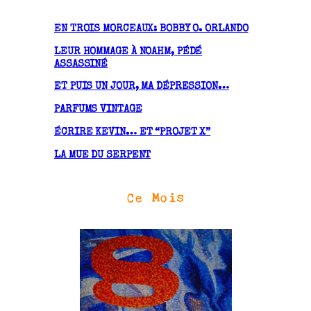
i
v
EN TROIS MORCEAUX: BOBBY O. ORLANDO
e
LEUR HOMMAGE À NOAHM, PÉDÉ
s
ASSASSINÉ
ET PUIS UN JOUR, MA DÉPRESSION…
PARFUMS VINTAGE
ÉCRIRE KEVIN… ET “PROJET X”
LA MUE DU SERPENT
Ce Mois