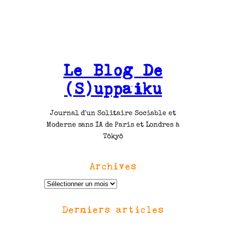
Le Blog De
(S)uppaiku
Journal d'un Solitaire Sociable et
Moderne sans IA de Paris et Londres à
Tôkyô
Archives
A
r
Derniers articles
c
h