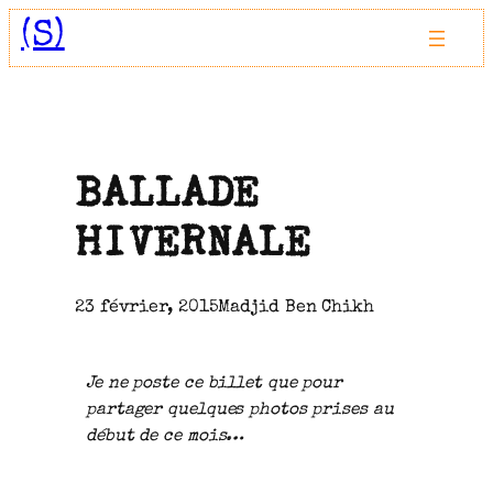
Aller
(S)
au
contenu
BALLADE
HIVERNALE
23 février, 2015
Madjid Ben Chikh
Je ne poste ce billet que pour
partager quelques photos prises au
début de ce mois…