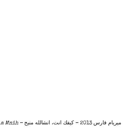
la Mnih –
ميريام فارس 2013 – كيفك انت، انشالله منيح