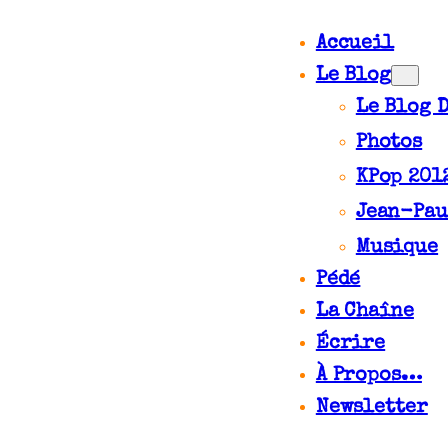
Accueil
Le Blog
Le Blog 
Photos
KPop 201
Jean-Pau
Musique
Pédé
La Chaîne
Écrire
À Propos…
Newsletter