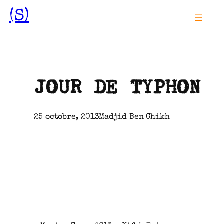
Aller
(S)
au
contenu
JOUR DE TYPHON
25 octobre, 2013
Madjid Ben Chikh