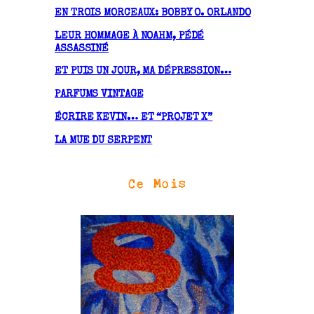
v
EN TROIS MORCEAUX: BOBBY O. ORLANDO
e
LEUR HOMMAGE À NOAHM, PÉDÉ
s
ASSASSINÉ
ET PUIS UN JOUR, MA DÉPRESSION…
PARFUMS VINTAGE
ÉCRIRE KEVIN… ET “PROJET X”
LA MUE DU SERPENT
Ce Mois