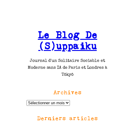
Le Blog De
(S)uppaiku
Journal d'un Solitaire Sociable et
Moderne sans IA de Paris et Londres à
Tôkyô
Archives
A
r
Derniers articles
c
h
i