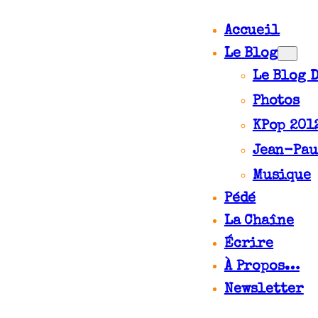
Accueil
Le Blog
Le Blog 
Photos
KPop 201
Jean-Pau
Musique
Pédé
La Chaîne
Écrire
À Propos…
Newsletter