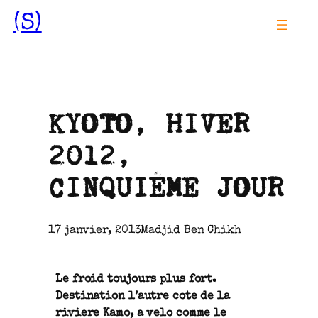
Aller
(S)
au
contenu
KYOTO, HIVER
2012,
CINQUIÈME JOUR
17 janvier, 2013
Madjid Ben Chikh
Le froid toujours plus fort.
Destination l’autre cote de la
riviere Kamo, a velo comme le