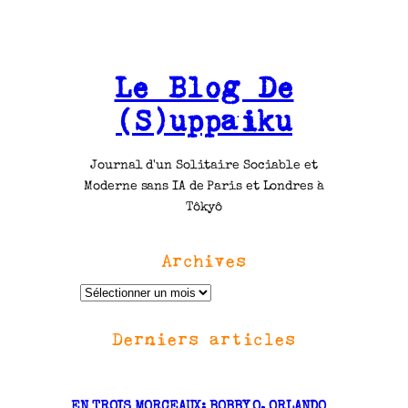
Le Blog De
(S)uppaiku
Journal d'un Solitaire Sociable et
Moderne sans IA de Paris et Londres à
Tôkyô
Archives
A
r
Derniers articles
c
h
i
v
EN TROIS MORCEAUX: BOBBY O. ORLANDO