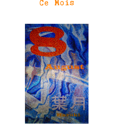
Ce Mois
SN3J0011