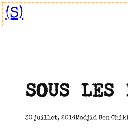
Aller
(S)
au
contenu
SOUS LES 
30 juillet, 2014
Madjid Ben Chik