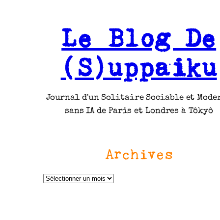
Le Blog De
(S)uppaiku
Journal d'un Solitaire Sociable et Mode
sans IA de Paris et Londres à Tôkyô
Archives
A
r
c