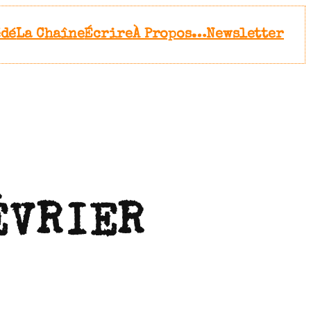
édé
La Chaîne
Écrire
À Propos…
Newsletter
ÉVRIER