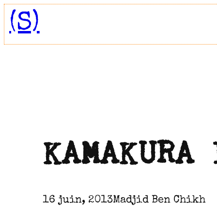
Aller
(S)
au
contenu
KAMAKURA 
16 juin, 2013
Madjid Ben Chikh