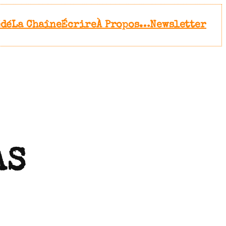
édé
La Chaîne
Écrire
À Propos…
Newsletter
AS