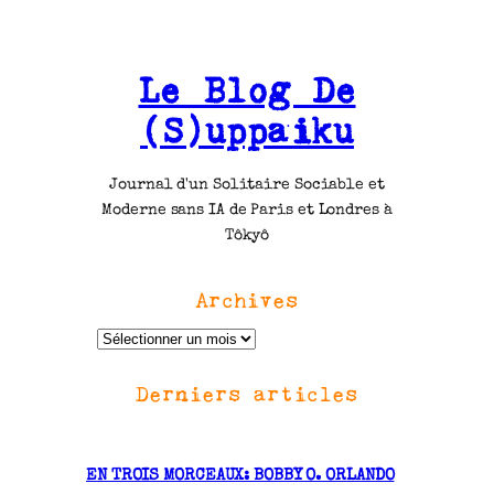
Le Blog De
(S)uppaiku
Journal d'un Solitaire Sociable et
Moderne sans IA de Paris et Londres à
Tôkyô
Archives
A
r
Derniers articles
c
h
i
v
EN TROIS MORCEAUX: BOBBY O. ORLANDO
e