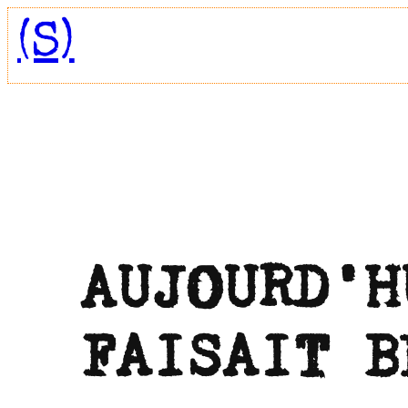
Aller
(S)
au
contenu
AUJOURD’H
FAISAIT B