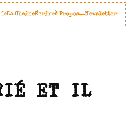
édé
La Chaîne
Écrire
À Propos…
Newsletter
RIÉ ET IL