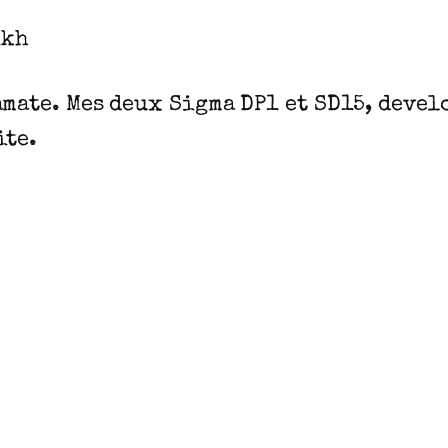
ikh
amate. Mes deux Sigma DP1 et SD15, devel
ite.