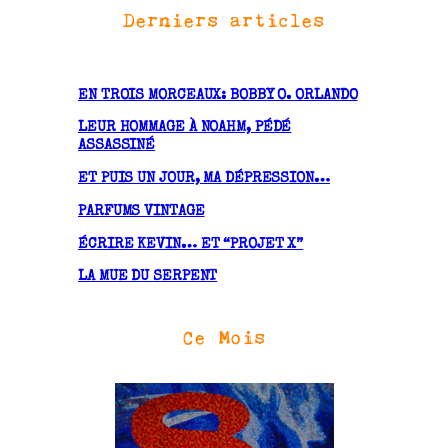
Derniers articles
c
h
i
v
EN TROIS MORCEAUX: BOBBY O. ORLANDO
e
LEUR HOMMAGE À NOAHM, PÉDÉ
s
ASSASSINÉ
ET PUIS UN JOUR, MA DÉPRESSION…
PARFUMS VINTAGE
ÉCRIRE KEVIN… ET “PROJET X”
LA MUE DU SERPENT
Ce Mois