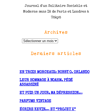
Journal d'un Solitaire Sociable et
Moderne sans IA de Paris et Londres à
Tôkyô
Archives
A
r
Derniers articles
c
h
i
v
EN TROIS MORCEAUX: BOBBY O. ORLANDO
e
LEUR HOMMAGE À NOAHM, PÉDÉ
s
ASSASSINÉ
ET PUIS UN JOUR, MA DÉPRESSION…
PARFUMS VINTAGE
ÉCRIRE KEVIN… ET “PROJET X”