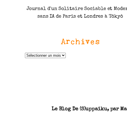
Journal d'un Solitaire Sociable et Mode
sans IA de Paris et Londres à Tôkyô
Archives
A
r
c
h
i
v
Le Blog De (S)uppaiku, par Ma
e
s