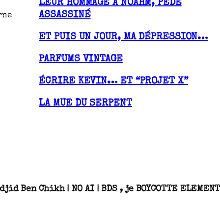
LEUR HOMMAGE À NOAHM, PÉDÉ
ASSASSINÉ
rne
ET PUIS UN JOUR, MA DÉPRESSION…
PARFUMS VINTAGE
ÉCRIRE KEVIN… ET “PROJET X”
LA MUE DU SERPENT
djid Ben Chikh | NO AI | BDS , je BOYCOTTE ELEME