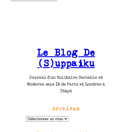
Le Blog De
(S)uppaiku
Journal d'un Solitaire Sociable et
Moderne sans IA de Paris et Londres à
Tôkyô
Archives
A
r