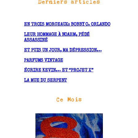
Derniers articles
c
h
i
v
EN TROIS MORCEAUX: BOBBY O. ORLANDO
e
LEUR HOMMAGE À NOAHM, PÉDÉ
s
ASSASSINÉ
ET PUIS UN JOUR, MA DÉPRESSION…
PARFUMS VINTAGE
ÉCRIRE KEVIN… ET “PROJET X”
LA MUE DU SERPENT
Ce Mois