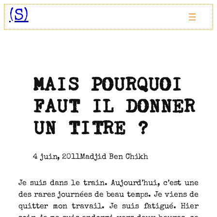
Aller
(S)
au
contenu
MAIS POURQUOI
FAUT IL DONNER
UN TITRE ?
4 juin, 2011
Madjid Ben Chikh
Je suis dans le train. Aujourd’hui, c’est une
des rares journées de beau temps. Je viens de
quitter mon travail. Je suis fatigué. Hier